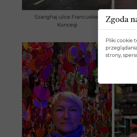
Szanghaj ulice Francuskiej
Zgoda na
Pliki cookie
przeglądania
strony, spers