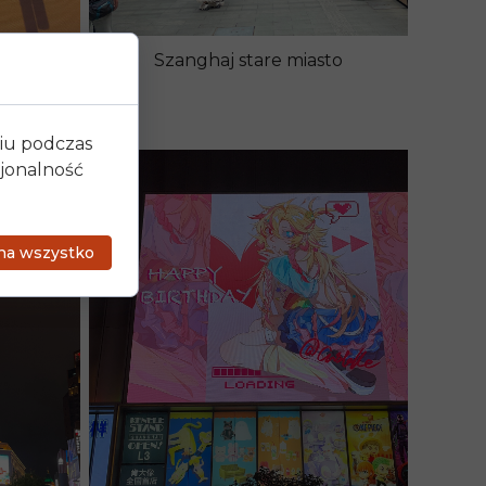
ińska
niu podczas
cjonalność
 na wszystko