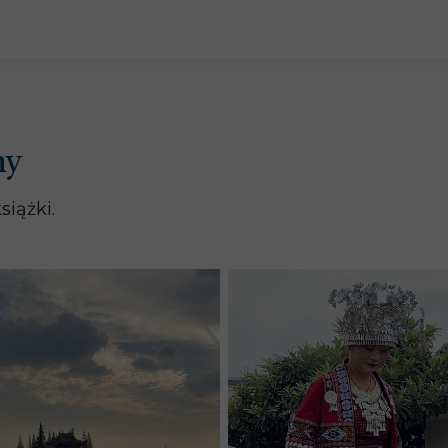
ny
iążki.