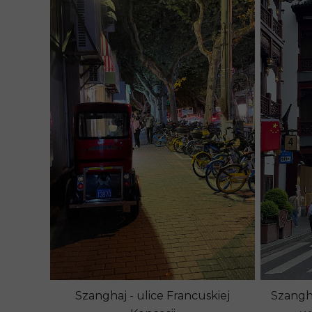
Szanghaj - ulice Francuskiej
Szangha